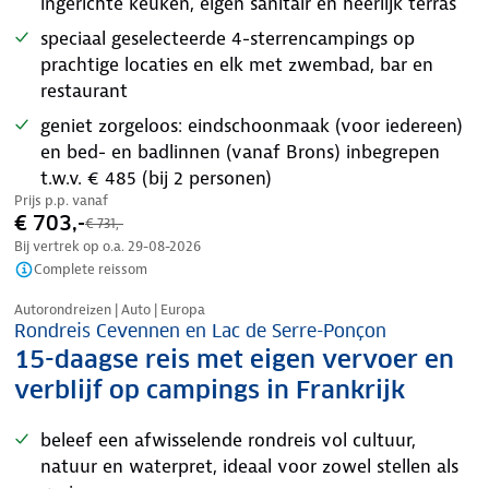
ingerichte keuken, eigen sanitair en heerlijk terras
speciaal geselecteerde 4-sterrencampings op
prachtige locaties en elk met zwembad, bar en
restaurant
geniet zorgeloos: eindschoonmaak (voor iedereen)
en bed- en badlinnen (vanaf Brons) inbegrepen
t.w.v. € 485 (bij 2 personen)
Prijs p.p. vanaf
€ 703,-
€ 731,-
Bij vertrek op o.a.
29-08-2026
Complete reissom
Nazomer korting
Autorondreizen | Auto | Europa
Rondreis Cevennen en Lac de Serre-Ponçon
15-daagse reis met eigen vervoer en
verblijf op campings in Frankrijk
beleef een afwisselende rondreis vol cultuur,
natuur en waterpret, ideaal voor zowel stellen als