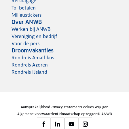
Reisbagage
Tol betalen
Milieustickers
Over ANWB
Werken bij ANWB
Vereniging en bedrijf
Voor de pers
Droomvakanties
Rondreis Amalfikust
Rondreis Azoren
Rondreis IJsland
Aansprakelijkheid
Privacy statement
Cookies wijzigen
Algemene voorwaarden
Lidmaatschap opzeggen
© ANWB