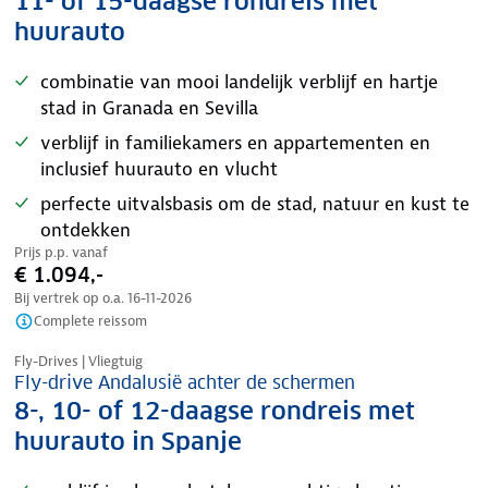
11- of 15-daagse rondreis met
huurauto
combinatie van mooi landelijk verblijf en hartje
stad in Granada en Sevilla
verblijf in familiekamers en appartementen en
inclusief huurauto en vlucht
perfecte uitvalsbasis om de stad, natuur en kust te
ontdekken
Prijs p.p. vanaf
€ 1.094,-
Bij vertrek op o.a.
16-11-2026
Complete reissom
Nazomer korting
Fly-Drives | Vliegtuig
Fly-drive Andalusië achter de schermen
8-, 10- of 12-daagse rondreis met
huurauto in Spanje