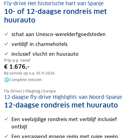
Fly-drive Het historische hart van Spanje
10- of 12-daagse rondreis met
huurauto
schat aan Unesco-werelderfgoedsteden
verblijf in charmehotels
inclusief vlucht en huurauto
Prijs p.p. vanaf
€ 1.676,-
Bij vertrek op o.a.
10-11-2026
Complete reissom
Nazomer korting
Fly-Drives | Vliegtuig | Europa
12-daagse fly-drive Highlights van Noord-Spanje
12-daagse rondreis met huurauto
Een veelzijdige rondreis met verblijf inclusief
ontbijt
Een verrassend groene regio met ruige zeeën,