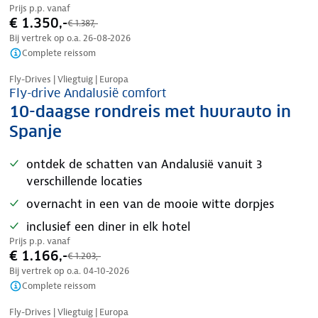
Prijs p.p. vanaf
€ 1.350,-
€ 1.387,-
Bij vertrek op o.a.
26-08-2026
Complete reissom
Nazomer korting
Fly-Drives | Vliegtuig | Europa
Fly-drive Andalusië comfort
10-daagse rondreis met huurauto in
Spanje
ontdek de schatten van Andalusië vanuit 3
verschillende locaties
overnacht in een van de mooie witte dorpjes
inclusief een diner in elk hotel
Prijs p.p. vanaf
€ 1.166,-
€ 1.203,-
Bij vertrek op o.a.
04-10-2026
Complete reissom
Nazomer korting
Fly-Drives | Vliegtuig | Europa