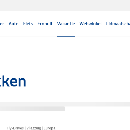
er
Auto
Fiets
Eropuit
Vakantie
Webwinkel
Lidmaatsch
kken
Nazomer korting
Fly-Drives | Vliegtuig | Europa