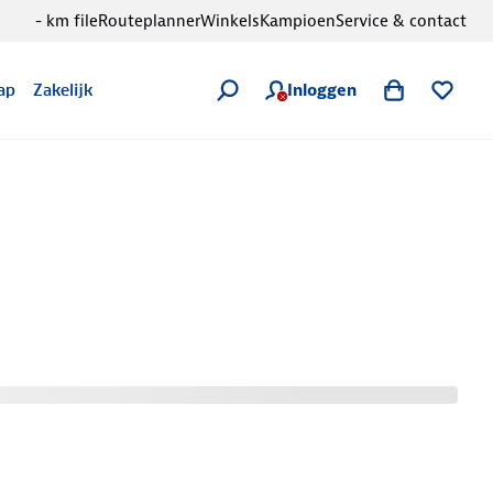
- km file
Routeplanner
Winkels
Kampioen
Service & contact
Inloggen
ap
Zakelijk