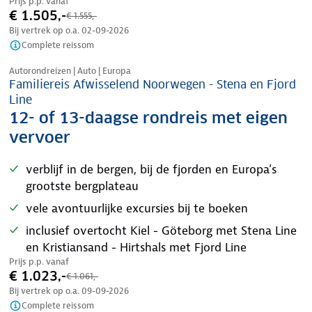
Prijs p.p. vanaf
€ 1.505,-
€ 1.555,-
Bij vertrek op o.a.
02-09-2026
Complete reissom
Nazomer korting
Autorondreizen | Auto | Europa
Familiereis Afwisselend Noorwegen - Stena en Fjord
Line
12- of 13-daagse rondreis met eigen
vervoer
verblijf in de bergen, bij de fjorden en Europa’s
grootste bergplateau
vele avontuurlijke excursies bij te boeken
inclusief overtocht Kiel - Göteborg met Stena Line
en Kristiansand - Hirtshals met Fjord Line
Prijs p.p. vanaf
€ 1.023,-
€ 1.061,-
Bij vertrek op o.a.
09-09-2026
Complete reissom