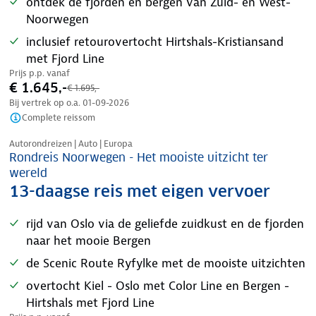
ontdek de fjorden en bergen van Zuid- en West-
Noorwegen
inclusief retourovertocht Hirtshals-Kristiansand
met Fjord Line
Prijs p.p. vanaf
€ 1.645,-
€ 1.695,-
Bij vertrek op o.a.
01-09-2026
Complete reissom
Nazomer korting
Autorondreizen | Auto | Europa
Rondreis Noorwegen - Het mooiste uitzicht ter
wereld
13-daagse reis met eigen vervoer
rijd van Oslo via de geliefde zuidkust en de fjorden
naar het mooie Bergen
de Scenic Route Ryfylke met de mooiste uitzichten
overtocht Kiel - Oslo met Color Line en Bergen -
Hirtshals met Fjord Line