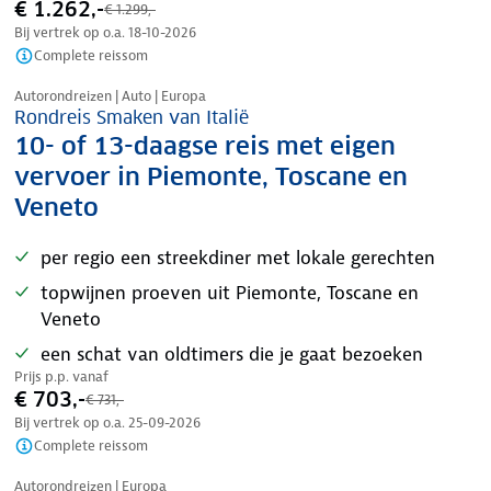
€ 1.262,-
€ 1.299,-
Bij vertrek op o.a.
18-10-2026
Complete reissom
Nazomer korting
Autorondreizen | Auto | Europa
Rondreis Smaken van Italië
10- of 13-daagse reis met eigen
vervoer in Piemonte, Toscane en
Veneto
per regio een streekdiner met lokale gerechten
topwijnen proeven uit Piemonte, Toscane en
Veneto
een schat van oldtimers die je gaat bezoeken
Prijs p.p. vanaf
€ 703,-
€ 731,-
Bij vertrek op o.a.
25-09-2026
Complete reissom
Nazomer korting
Autorondreizen | Europa