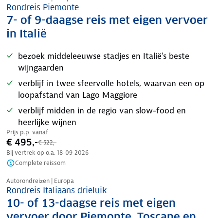
Rondreis Piemonte
7- of 9-daagse reis met eigen vervoer
in Italië
bezoek middeleeuwse stadjes en Italië's beste
wijngaarden
verblijf in twee sfeervolle hotels, waarvan een op
loopafstand van Lago Maggiore
verblijf midden in de regio van slow-food en
heerlijke wijnen
Prijs p.p. vanaf
€ 495,-
€ 522,-
Bij vertrek op o.a.
18-09-2026
Complete reissom
Nazomer korting
Autorondreizen | Europa
Rondreis Italiaans drieluik
10- of 13-daagse reis met eigen
vervoer door Piemonte, Toscane en