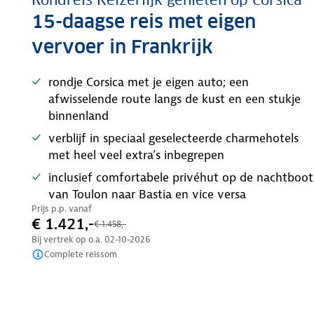
Rondreis Keizerlijk genieten op Corsica
15-daagse reis met eigen
vervoer in Frankrijk
rondje Corsica met je eigen auto; een
afwisselende route langs de kust en een stukje
binnenland
verblijf in speciaal geselecteerde charmehotels
met heel veel extra’s inbegrepen
inclusief comfortabele privéhut op de nachtboot
van Toulon naar Bastia en vice versa
Prijs p.p. vanaf
€ 1.421,-
€ 1.458,-
Bij vertrek op o.a.
02-10-2026
Complete reissom