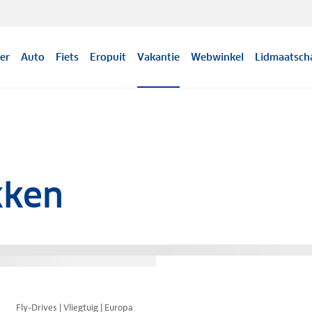
er
Auto
Fiets
Eropuit
Vakantie
Webwinkel
Lidmaatsch
kken
Nazomer korting
Fly-Drives | Vliegtuig | Europa