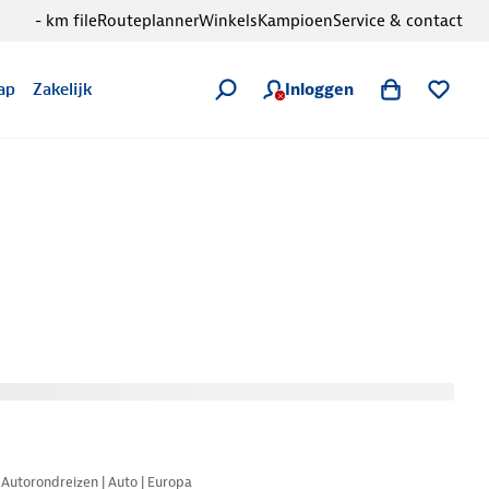
- km file
Routeplanner
Winkels
Kampioen
Service & contact
Inloggen
ap
Zakelijk
Nazomer korting
Autorondreizen | Auto | Europa