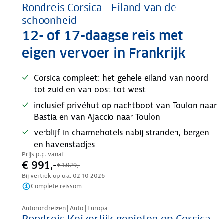
Rondreis Corsica - Eiland van de
schoonheid
12- of 17-daagse reis met
eigen vervoer in Frankrijk
Corsica compleet: het gehele eiland van noord
tot zuid en van oost tot west
inclusief privéhut op nachtboot van Toulon naar
Bastia en van Ajaccio naar Toulon
verblijf in charmehotels nabij stranden, bergen
en havenstadjes
Prijs p.p. vanaf
€ 991,-
€ 1.029,-
Bij vertrek op o.a.
02-10-2026
Complete reissom
Nazomer korting
Autorondreizen | Auto | Europa