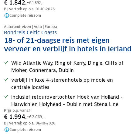
€ 1.842,-
€ 1.892,-
Bij vertrek op o.a.
01-10-2026
Complete reissom
Nazomer korting
Autorondreizen | Auto | Europa
Rondreis Celtic Coasts
18- of 21-daagse reis met eigen
vervoer en verblijf in hotels in Ierland
Wild Atlantic Way, Ring of Kerry, Dingle, Cliffs of
Moher, Connemara, Dublin
verblijf in luxe 4-sterrenhotels op mooie en
centrale locaties
inclusief retourovertochten Hoek van Holland -
Harwich en Holyhead - Dublin met Stena Line
Prijs p.p. vanaf
€ 1.994,-
€ 2.069,-
Bij vertrek op o.a.
06-10-2026
Complete reissom
Nazomer korting