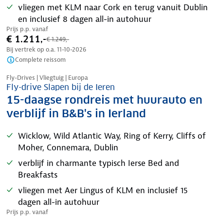
vliegen met KLM naar Cork en terug vanuit Dublin
en inclusief 8 dagen all-in autohuur
Prijs p.p. vanaf
€ 1.211,-
€ 1.249,-
Bij vertrek op o.a.
11-10-2026
Complete reissom
Nazomer korting
Fly-Drives | Vliegtuig | Europa
Fly-drive Slapen bij de Ieren
15-daagse rondreis met huurauto en
verblijf in B&B's in Ierland
Wicklow, Wild Atlantic Way, Ring of Kerry, Cliffs of
Moher, Connemara, Dublin
verblijf in charmante typisch Ierse Bed and
Breakfasts
vliegen met Aer Lingus of KLM en inclusief 15
dagen all-in autohuur
Prijs p.p. vanaf