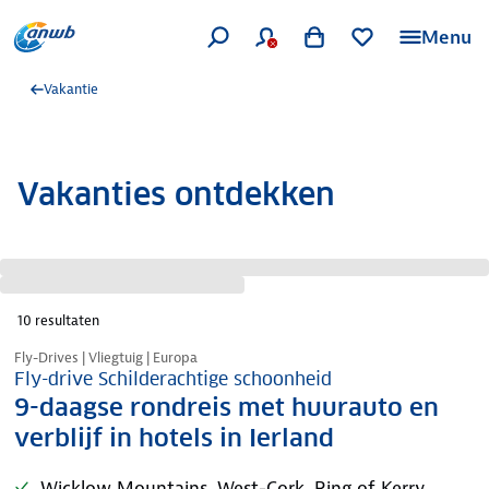
Menu
Vakantie
Vakanties ontdekken
10
resultaten
Nazomer korting
Fly-Drives | Vliegtuig | Europa
Fly-drive Schilderachtige schoonheid
9-daagse rondreis met huurauto en
verblijf in hotels in Ierland
Wicklow Mountains, West-Cork, Ring of Kerry,