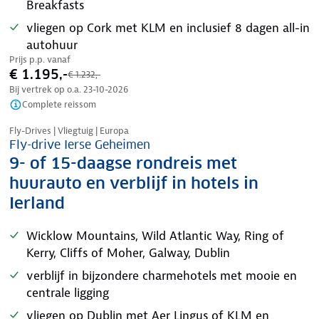
Breakfasts
vliegen op Cork met KLM en inclusief 8 dagen all-in
autohuur
Prijs p.p. vanaf
€ 1.195,-
€ 1.232,-
Bij vertrek op o.a.
23-10-2026
Complete reissom
Nazomer korting
Fly-Drives | Vliegtuig | Europa
Fly-drive Ierse Geheimen
9- of 15-daagse rondreis met
huurauto en verblijf in hotels in
Ierland
Wicklow Mountains, Wild Atlantic Way, Ring of
Kerry, Cliffs of Moher, Galway, Dublin
verblijf in bijzondere charmehotels met mooie en
centrale ligging
vliegen op Dublin met Aer Lingus of KLM en