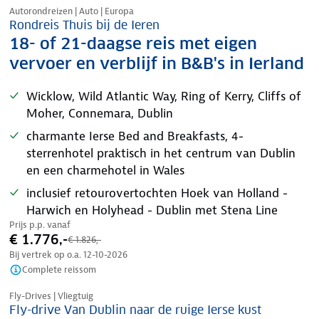
Autorondreizen | Auto | Europa
Rondreis Thuis bij de Ieren
18- of 21-daagse reis met eigen
vervoer en verblijf in B&B's in Ierland
Wicklow, Wild Atlantic Way, Ring of Kerry, Cliffs of
Moher, Connemara, Dublin
charmante Ierse Bed and Breakfasts, 4-
sterrenhotel praktisch in het centrum van Dublin
en een charmehotel in Wales
inclusief retourovertochten Hoek van Holland -
Harwich en Holyhead - Dublin met Stena Line
Prijs p.p. vanaf
€ 1.776,-
€ 1.826,-
Bij vertrek op o.a.
12-10-2026
Complete reissom
Nazomer korting
Fly-Drives | Vliegtuig
Fly-drive Van Dublin naar de ruige Ierse kust