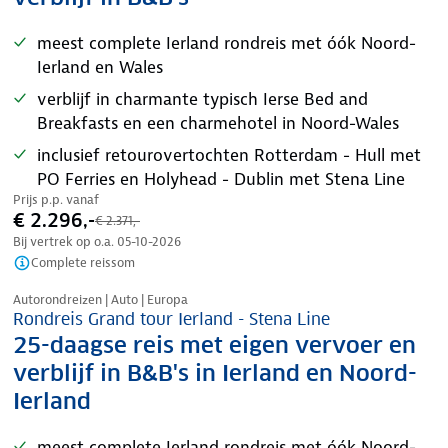
meest complete Ierland rondreis met óók Noord-
Ierland en Wales
verblijf in charmante typisch Ierse Bed and
Breakfasts en een charmehotel in Noord-Wales
inclusief retourovertochten Rotterdam - Hull met
PO Ferries en Holyhead - Dublin met Stena Line
Prijs p.p. vanaf
€ 2.296,-
€ 2.371,-
Bij vertrek op o.a.
05-10-2026
Complete reissom
Nazomer korting
Autorondreizen | Auto | Europa
Rondreis Grand tour Ierland - Stena Line
25-daagse reis met eigen vervoer en
verblijf in B&B's in Ierland en Noord-
Ierland
meest complete Ierland rondreis met óók Noord-