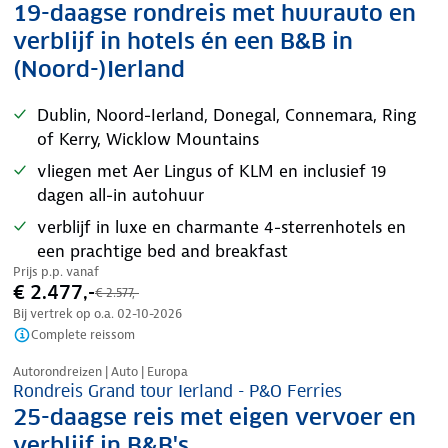
19-daagse rondreis met huurauto en
verblijf in hotels én een B&B in
(Noord-)Ierland
Dublin, Noord-Ierland, Donegal, Connemara, Ring
of Kerry, Wicklow Mountains
vliegen met Aer Lingus of KLM en inclusief 19
dagen all-in autohuur
verblijf in luxe en charmante 4-sterrenhotels en
een prachtige bed and breakfast
Prijs p.p. vanaf
€ 2.477,-
€ 2.577,-
Bij vertrek op o.a.
02-10-2026
Complete reissom
Nazomer korting
Autorondreizen | Auto | Europa
Rondreis Grand tour Ierland - P&O Ferries
25-daagse reis met eigen vervoer en
verblijf in B&B's