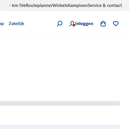
- km file
Routeplanner
Winkels
Kampioen
Service & contact
Inloggen
ap
Zakelijk