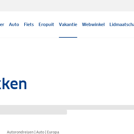
er
Auto
Fiets
Eropuit
Vakantie
Webwinkel
Lidmaatsch
kken
Nazomer korting
Autorondreizen | Auto | Europa