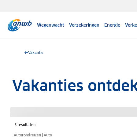
Wegenwacht
Verzekeringen
Energie
Verke
Vakantie
Vakanties ontde
3
resultaten
Nazomer korting
Autorondreizen | Auto