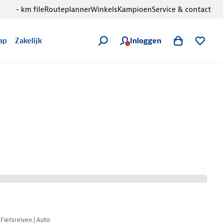
- km file
Routeplanner
Winkels
Kampioen
Service & contact
Inloggen
ap
Zakelijk
Nazomer korting
Fietsreizen | Auto