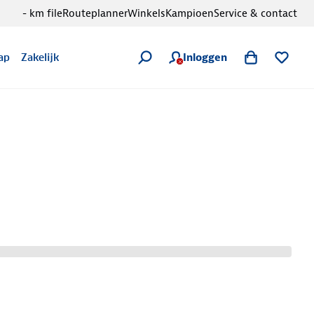
- km file
Routeplanner
Winkels
Kampioen
Service & contact
Inloggen
ap
Zakelijk