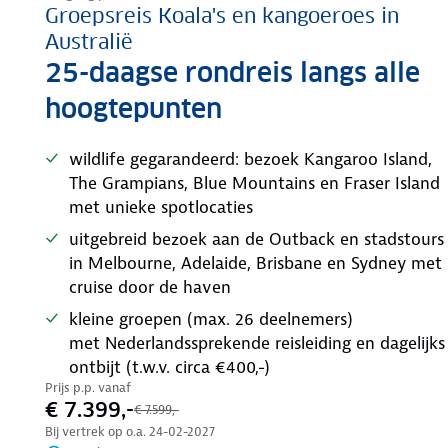
Groepsreis Koala's en kangoeroes in
Australië
25-daagse rondreis langs alle
hoogtepunten
wildlife gegarandeerd: bezoek Kangaroo Island,
The Grampians, Blue Mountains en Fraser Island
met unieke spotlocaties
uitgebreid bezoek aan de Outback en stadstours
in Melbourne, Adelaide, Brisbane en Sydney met
cruise door de haven
kleine groepen (max. 26 deelnemers)
met Nederlandssprekende reisleiding en dagelijks
ontbijt (t.w.v. circa €400,-)
Prijs p.p. vanaf
€ 7.399,-
€ 7.599,-
Bij vertrek op o.a.
24-02-2027