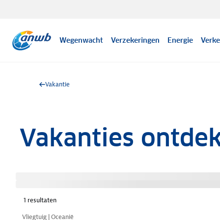
Wegenwacht
Verzekeringen
Energie
Verke
Vakantie
Vakanties ontde
1
resultaten
Nazomer korting
Vliegtuig | Oceanië