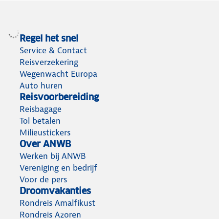
hulp
nodig
hebt
Regel het snel
op
Service & Contact
vakantie
Reisverzekering
Wegenwacht Europa
Auto huren
Reisvoorbereiding
Reisbagage
Tol betalen
Milieustickers
Over ANWB
Werken bij ANWB
Vereniging en bedrijf
Voor de pers
Droomvakanties
Rondreis Amalfikust
Rondreis Azoren