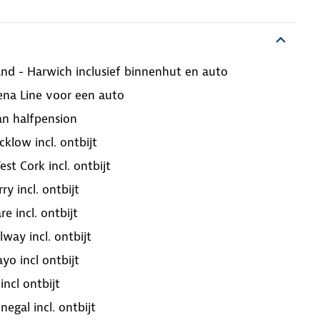
nd - Harwich inclusief binnenhut en auto
ena Line voor een auto
an halfpension
klow incl. ontbijt
st Cork incl. ontbijt
y incl. ontbijt
e incl. ontbijt
way incl. ontbijt
o incl ontbijt
ncl ontbijt
gal incl. ontbijt