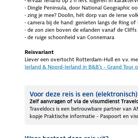
• ervaar Ierland op z’n Iers: logeren in karakterv
• Dingle Peninsula, door National Geographic 
• zing je mee? Doolin, hét dorp van de Ierse vo
• camera bij de hand: genieten langs de Ring of 
• de zon zien boven de eilanden vanaf de Cliff
• de ruige schoonheid van Connemara
Reisvariant
Liever een overtocht Rotterdam-Hull en v.v. me
Ierland & Noord-Ierland in B&B's - Grand Tour 
Voor deze reis is een (elektronisch
Zelf aanvragen of via de visumdienst Travel
Traveldocs is een betrouwbare partner van A
kopje Praktische informatie - Paspoort en vis