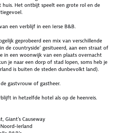
 huis. Het ontbijt speelt een grote rol en de
ntiegevoel.
an een verblijf in een Ierse B&B.
ogelijk geprobeerd een mix van verschillende
in de countryside’ gesitueerd, aan een straat of
 je in een woonwijk van een plaats overnacht
 kun je naar een dorp of stad lopen, soms heb je
erland is buiten de steden dunbevolkt land).
or de gastvrouw of gastheer.
lijft in hetzelfde hotel als op de heenreis.
st, Giant's Causeway
n Noord-Ierland