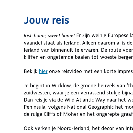
Jouw reis
Er zijn weinig Europese l
Irish home, sweet home!
vaandel staat als Ierland. Alleen daarom al is 
Ierland van binnenuit te ervaren. De route voe
kliffen en ongetemde baaien tot woeste berge
Bekijk
hier
onze reisvideo met een korte impress
Je begint in Wicklow, de groene heuvels van 'th
zuidwesten, waar je een verrassend stukje bijna
Dan reis je via de Wild Atlantic Way naar het w
Peninsula, volgens National Geographic het moo
de ruige Cliffs of Moher en het ongerepte graa
Ook verken je Noord-Ierland, het decor van inte