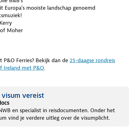
olle B&B's
ooit Europa’s mooiste landschap genoemd
lksmuziek!
Kerry
s of Moher
t P&O Ferries? Bekijk dan de
25-daagse rondreis
of Ireland met P&O
.
) visum vereist
docs
NWB en specialist in reisdocumenten. Onder het
um vind je verdere uitleg over de visumplicht.