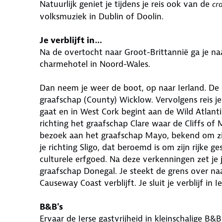
Natuurlijk geniet je tijdens je reis ook van de
cra
volksmuziek in Dublin of Doolin.
Je verblijft in…
Na de overtocht naar Groot-Brittannië ga je naa
charmehotel in Noord-Wales.
Dan neem je weer de boot, op naar Ierland. De e
graafschap (County) Wicklow. Vervolgens reis je
gaat en in West Cork begint aan de Wild Atlanti
richting het graafschap Clare waar de Cliffs of 
bezoek aan het graafschap Mayo, bekend om zij
je richting Sligo, dat beroemd is om zijn rijke
culturele erfgoed. Na deze verkenningen zet je 
graafschap Donegal. Je steekt de grens over na
Causeway Coast verblijft. Je sluit je verblijf in I
B&B's
Ervaar de Ierse gastvrijheid in kleinschalige B