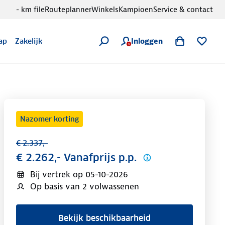
- km file
Routeplanner
Winkels
Kampioen
Service & contact
Inloggen
ap
Zakelijk
Nazomer korting
€ 2.337,-
€ 2.262,- Vanafprijs p.p.
Bij vertrek op
05-10-2026
Op basis van 2 volwassenen
Bekijk beschikbaarheid