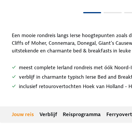
Een mooie rondreis langs Ierse hoogtepunten zoals de
Cliffs of Moher, Connemara, Donegal, Giant’s Causewa
uitstekende en charmante bed & breakfasts in leuke 
meest complete Ierland rondreis met óók Noord-I
verblijf in charmante typisch Ierse Bed and Brea
inclusief retourovertochten Hoek van Holland - 
Jouw reis
Verblijf
Reisprogramma
Ferryover