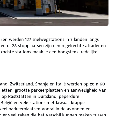
izen werden 127 snelwegstations in 7 landen langs
eerd. 28 stopplaatsen zijn een regelrechte afrader en
ezochte stations maak je een hoogstens ‘redelijke’
sland, Zwitserland, Spanje en Italië werden op zo’n 60
oiletten, grootte parkeerplaatsen en aanwezigheid van
n op Raststätten in Duitsland, peperdure
in België en vele stations met lawaai, krappe
 veel parkeerplaatsen vooral in de avonden en
 er veel zaken die het verschil kunnen maken tussen