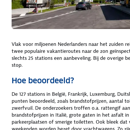
Vlak voor miljoenen Nederlanders naar het zuiden re
twee populaire vakantieroutes naar de zon geïnspect
slechts 25 stations een aanbeveling. Bij de overige b
stop.
Hoe beoordeeld?
De 127 stations in België, Frankrijk, Luxemburg, Duit
punten beoordeeld, zoals brandstofprijzen, aantal t
zwerfvuil. De onderzoekers troffen o.a. rattengif aa
brandstofprijzen in Italië, grote gaten in het asfalt 
parkeerplaatsen of smerige toiletten. Ook bleek dat
weekenden worden bezet door vrachtwagens. Zo zijn