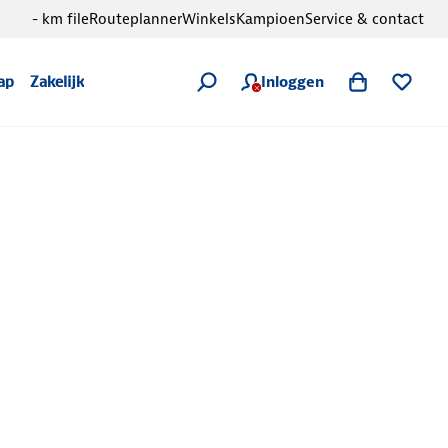
- km file
Routeplanner
Winkels
Kampioen
Service & contact
Inloggen
ap
Zakelijk