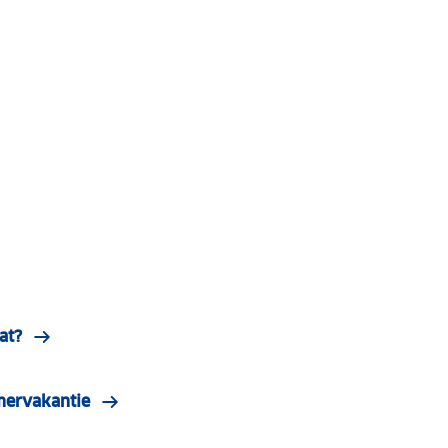
at?
mervakantie