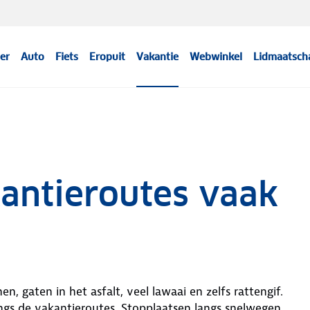
er
Auto
Fiets
Eropuit
Vakantie
Webwinkel
Lidmaatsch
antieroutes vaak
en, gaten in het asfalt, veel lawaai en zelfs rattengif.
angs de vakantieroutes. Stopplaatsen langs snelwegen