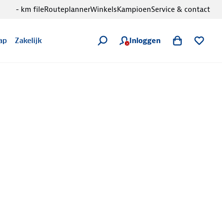
- km file
Routeplanner
Winkels
Kampioen
Service & contact
Inloggen
ap
Zakelijk