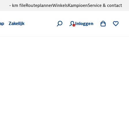
- km file
Routeplanner
Winkels
Kampioen
Service & contact
Inloggen
ap
Zakelijk