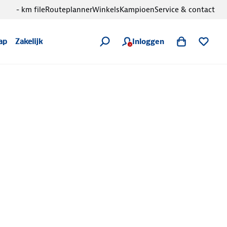
- km file
Routeplanner
Winkels
Kampioen
Service & contact
Inloggen
ap
Zakelijk