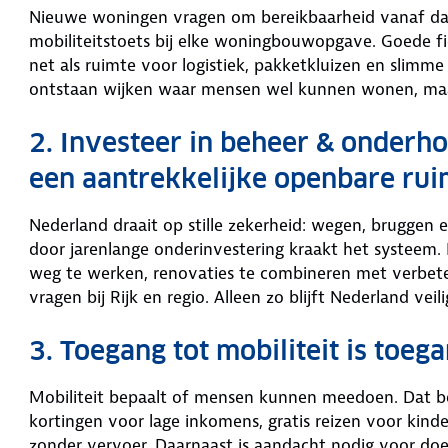
Nieuwe woningen vragen om bereikbaarheid vanaf dag é
mobiliteitstoets bij elke woningbouwopgave. Goede fie
net als ruimte voor logistiek, pakketkluizen en slimme
ontstaan wijken waar mensen wel kunnen wonen, maa
2. Investeer in beheer & onderho
een aantrekkelijke openbare rui
Nederland draait op stille zekerheid: wegen, brugge
door jarenlange onderinvestering kraakt het systeem.
weg te werken, renovaties te combineren met verbete
vragen bij Rijk en regio. Alleen zo blijft Nederland ve
3. Toegang tot mobiliteit is toeg
Mobiliteit bepaalt of mensen kunnen meedoen. Dat be
kortingen voor lage inkomens, gratis reizen voor kin
zonder vervoer. Daarnaast is aandacht nodig voor doe