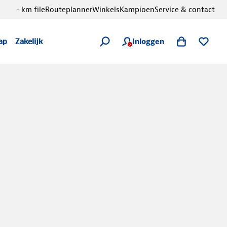
- km file
Routeplanner
Winkels
Kampioen
Service & contact
Inloggen
ap
Zakelijk