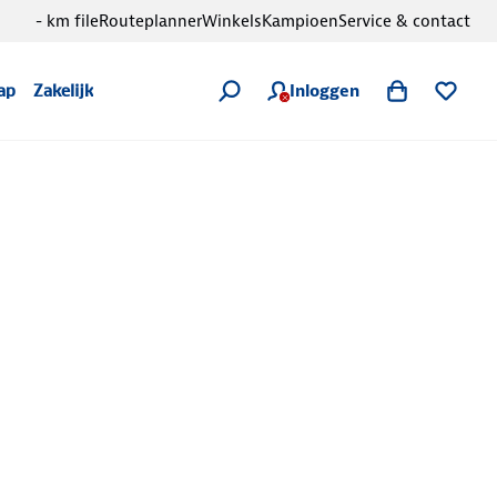
- km file
Routeplanner
Winkels
Kampioen
Service & contact
Inloggen
ap
Zakelijk