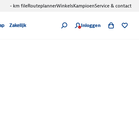
- km file
Routeplanner
Winkels
Kampioen
Service & contact
Inloggen
ap
Zakelijk