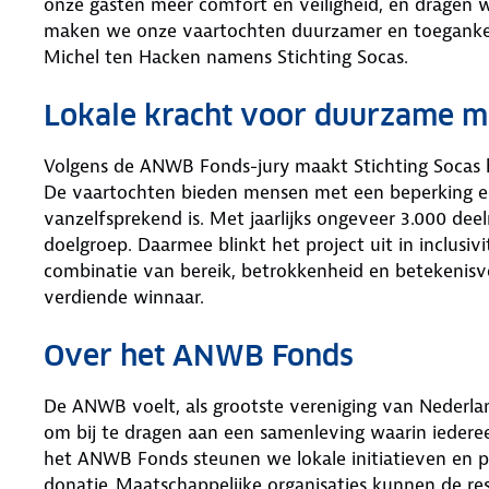
onze gasten meer comfort en veiligheid, én dragen we
maken we onze vaartochten duurzamer en toegankeli
Michel ten Hacken namens Stichting Socas.
Lokale kracht voor duurzame mo
Volgens de ANWB Fonds-jury maakt Stichting Socas het
De vaartochten bieden mensen met een beperking een
vanzelfsprekend is. Met jaarlijks ongeveer 3.000 dee
doelgroep. Daarmee blinkt het project uit in inclusiv
combinatie van bereik, betrokkenheid en betekenisvo
verdiende winnaar.
Over het ANWB Fonds
De ANWB voelt, als grootste vereniging van Nederla
om bij te dragen aan een samenleving waarin iedere
het ANWB Fonds steunen we lokale initiatieven en p
donatie. Maatschappelijke organisaties kunnen de res