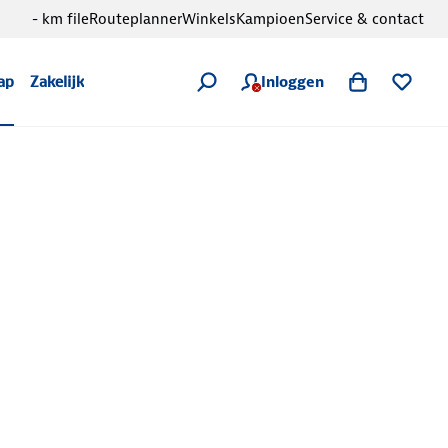
- km file
Routeplanner
Winkels
Kampioen
Service & contact
Inloggen
ap
Zakelijk