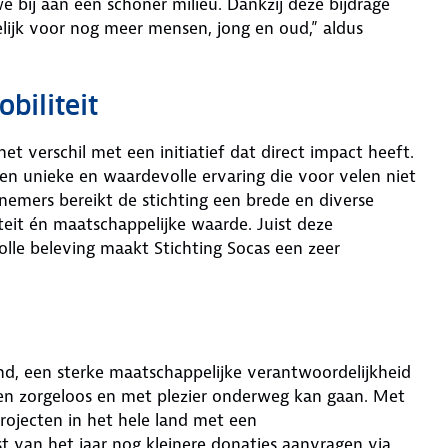
 bij aan een schoner milieu. Dankzij deze bijdrage
jk voor nog meer mensen, jong en oud,” aldus
biliteit
 verschil met een initiatief dat direct impact heeft.
 unieke en waardevolle ervaring die voor velen niet
lnemers bereikt de stichting een brede en diverse
iteit én maatschappelijke waarde. Juist deze
lle beleving maakt Stichting Socas een zeer
nd, een sterke maatschappelijke verantwoordelijkheid
en zorgeloos en met plezier onderweg kan gaan. Met
rojecten in het hele land met een
t van het jaar nog kleinere donaties aanvragen via