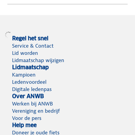
a
g
e
l
i
e
b
e
r
a
s
r
v
Regel het snel
e
e
Service & Contact
m
i
Lid worden
o
l
Lidmaatschap wijzigen
b
i
Lidmaatschap
i
g
Kampioen
l
h
Ledenvoordeel
i
e
Digitale ledenpas
t
i
Over ANWB
e
d
Werken bij ANWB
i
Vereniging en bedrijf
t
Voor de pers
Help mee
Doneer je oude fiets