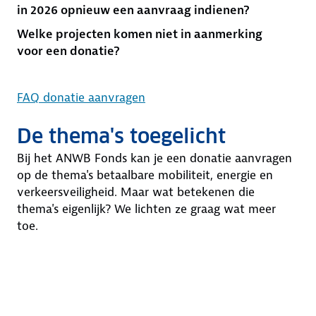
in 2026 opnieuw een aanvraag indienen?
Welke projecten komen niet in aanmerking
voor een donatie?
FAQ donatie aanvragen
De thema's toegelicht
Bij het ANWB Fonds kan je een donatie aanvragen
op de thema's betaalbare mobiliteit, energie en
verkeersveiligheid. Maar wat betekenen die
thema's eigenlijk? We lichten ze graag wat meer
toe.
B
E
V
e
n
e
t
e
r
a
r
k