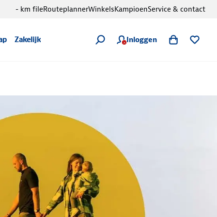
- km file
Routeplanner
Winkels
Kampioen
Service & contact
Inloggen
ap
Zakelijk