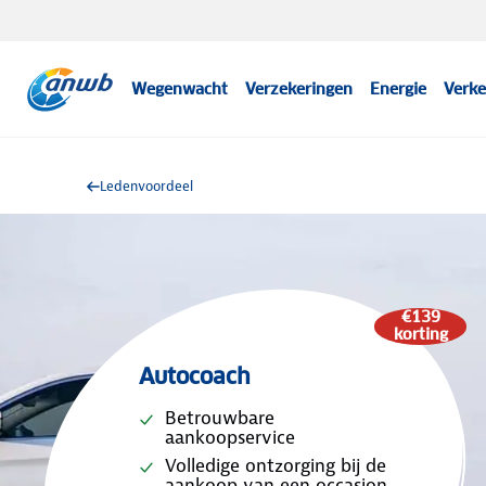
Wegenwacht
Verzekeringen
Energie
Verke
Ledenvoordeel
€139
korting
Autocoach
Betrouwbare
aankoopservice
Volledige ontzorging bij de
aankoop van een occasion