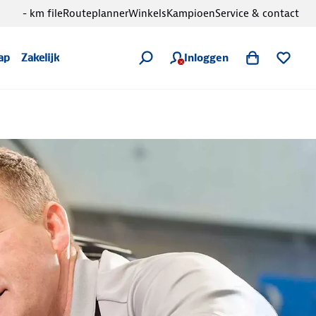
- km file
Routeplanner
Winkels
Kampioen
Service & contact
Inloggen
ap
Zakelijk