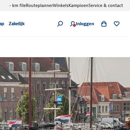
- km file
Routeplanner
Winkels
Kampioen
Service & contact
Inloggen
ap
Zakelijk