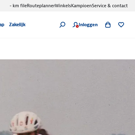
- km file
Routeplanner
Winkels
Kampioen
Service & contact
Inloggen
ap
Zakelijk