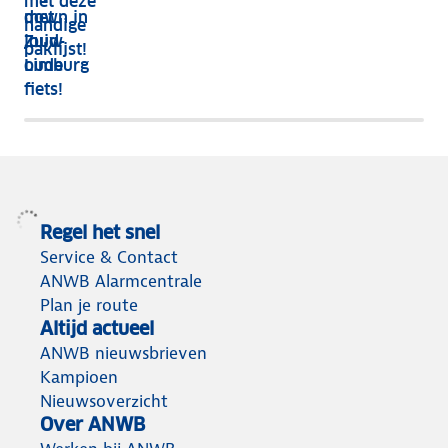
met deze
met
down in
handige
jouw
Zuid-
paklijst!
oude
Limburg
fiets!
Regel het snel
Service & Contact
ANWB Alarmcentrale
Plan je route
Altijd actueel
ANWB nieuwsbrieven
Kampioen
Nieuwsoverzicht
Over ANWB