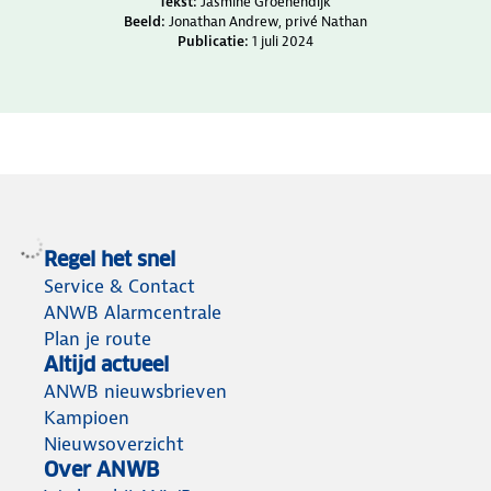
Credits en bronnen
Tekst:
Jasmine Groenendijk
Beeld:
Jonathan Andrew, privé Nathan
Publicatie:
1 juli 2024
Regel het snel
Service & Contact
ANWB Alarmcentrale
Plan je route
Altijd actueel
ANWB nieuwsbrieven
Kampioen
Nieuwsoverzicht
Over ANWB