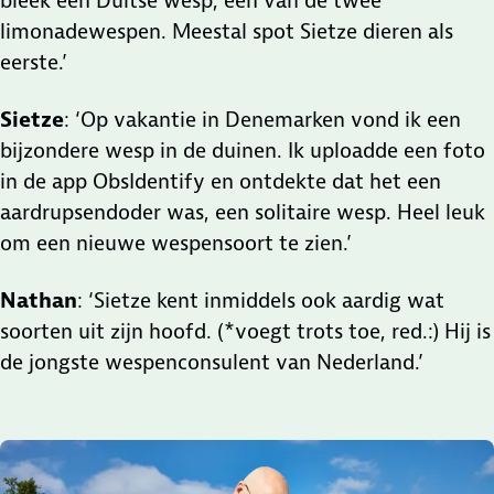
bleek een Duitse wesp, één van de twee
limonadewespen. Meestal spot Sietze dieren als
eerste.’
Sietze
: ‘Op vakantie in Denemarken vond ik een
bijzondere wesp in de duinen. Ik uploadde een foto
in de app ObsIdentify en ontdekte dat het een
aardrupsendoder was, een solitaire wesp. Heel leuk
om een nieuwe wespensoort te zien.’
Nathan
: ‘Sietze kent inmiddels ook aardig wat
soorten uit zijn hoofd. (*voegt trots toe, red.:) Hij is
de jongste wespenconsulent van Nederland.’