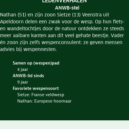
RUBRIEK:
LEDENVERHALEN
ANWB-stel
Nathan (51) en zijn zoon Sietze (13) Veenstra uit
Apeldoorn delen een zwak voor de wesp. Op hun fiets-
en wandeltochtjes door de natuur ontdekken ze steeds
meer aaibare kanten aan dit veel gehate beestje. Vader
én zoon zijn zelfs wespenconsulent: ze geven mensen
advies bij wespennesten.
Samen op (wespen)pad
4 jaar
ANWB-lid sinds
9 jaar
Favoriete wespensoort
Sietze: Franse veldwesp
Nathan: Europese hoornaar