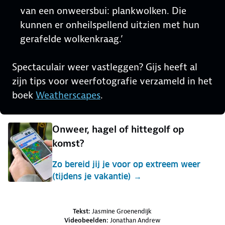
van een onweersbui: plankwolken. Die
kunnen er onheilspellend uitzien met hun
gerafelde wolkenkraag.’
Spectaculair weer vastleggen? Gijs heeft al
zijn tips voor weerfotografie verzameld in het
boek
Weatherscapes
.
Onweer, hagel of hittegolf op
komst?
Zo bereid jij je voor op extreem weer
(tijdens je vakantie) →
Credits en bronnen
Tekst:
Jasmine Groenendijk
Videobeelden:
Jonathan Andrew