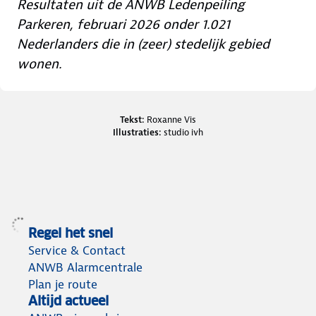
Resultaten uit de ANWB Ledenpeiling
Parkeren, februari 2026 onder 1.021
Nederlanders die in (zeer) stedelijk gebied
wonen.
Credits en bronnen
Tekst:
Roxanne Vis
Illustraties:
studio ivh
Regel het snel
Service & Contact
ANWB Alarmcentrale
Plan je route
Altijd actueel