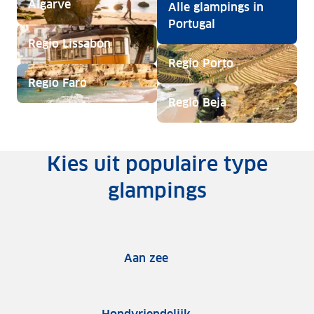
Algarve
Alle glampings in
Portugal
Regio Lissabon
Regio Porto
Regio Faro
Regio Beja
Kies uit populaire type
glampings
Aan zee