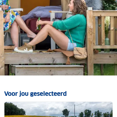
Luxe kamperen met het
gemak van thuis
Voor jou geselecteerd
Ontdek glamping