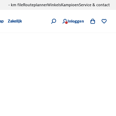
- km file
Routeplanner
Winkels
Kampioen
Service & contact
Inloggen
ap
Zakelijk