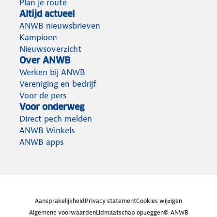
Plan je route
Altijd actueel
ANWB nieuwsbrieven
Kampioen
Nieuwsoverzicht
Over ANWB
Werken bij ANWB
Vereniging en bedrijf
Voor de pers
Voor onderweg
Direct pech melden
ANWB Winkels
ANWB apps
Aansprakelijkheid
Privacy statement
Cookies wijzigen
Algemene voorwaarden
Lidmaatschap opzeggen
© ANWB