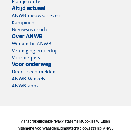
Plan je route
Altijd actueel
ANWB nieuwsbrieven
Kampioen
Nieuwsoverzicht
Over ANWB
Werken bij ANWB
Vereniging en bedrijf
Voor de pers
Voor onderweg
Direct pech melden
ANWB Winkels
ANWB apps
Aansprakelijkheid
Privacy statement
Cookies wijzigen
Algemene voorwaarden
Lidmaatschap opzeggen
© ANWB