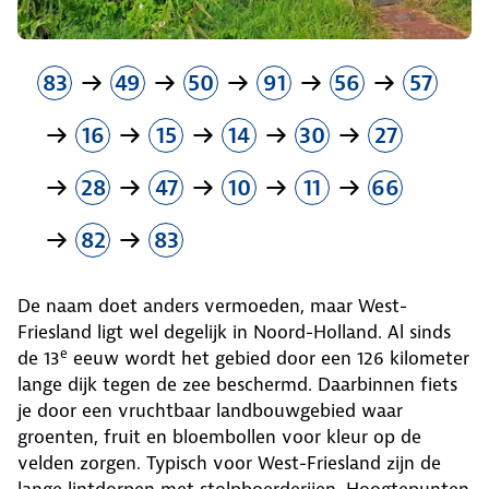
83
49
50
91
56
57
16
15
14
30
27
28
47
10
11
66
82
83
De naam doet anders vermoeden, maar West-
Friesland ligt wel degelijk in Noord-Holland. Al sinds
e
de 13
eeuw wordt het gebied door een 126 kilometer
lange dijk tegen de zee beschermd. Daarbinnen fiets
je door een vruchtbaar landbouwgebied waar
groenten, fruit en bloembollen voor kleur op de
velden zorgen. Typisch voor West-Friesland zijn de