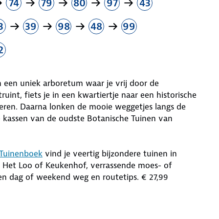
74
79
80
97
43
3
39
98
48
99
2
an een uniek arboretum waar je vrij door de
int, fiets je in een kwartiertje naar een historische
ieren. Daarna lonken de mooie weggetjes langs de
e kassen van de oudste Botanische Tuinen van
Tuinenboek
vind je veertig bijzondere tuinen in
s Het Loo of Keukenhof, verrassende moes- of
een dag of weekend weg en routetips. € 27,99