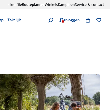
- km file
Routeplanner
Winkels
Kampioen
Service & contact
Inloggen
ap
Zakelijk