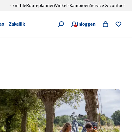
- km file
Routeplanner
Winkels
Kampioen
Service & contact
Inloggen
ap
Zakelijk