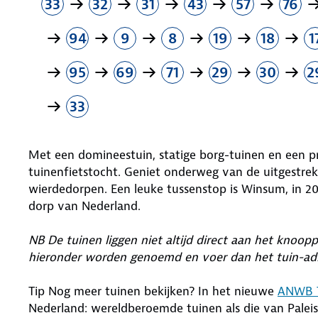
33
32
31
43
57
76
94
9
8
19
18
1
95
69
71
29
30
2
33
Met een domineestuin, statige borg-tuinen en een pr
tuinenfietstocht. Geniet onderweg van de uitgestrek
wierdedorpen. Een leuke tussenstop is Winsum, in 
dorp van Nederland.
NB De tuinen liggen niet altijd direct aan het kno
hieronder worden genoemd en voer dan het tuin-adr
Tip Nog meer tuinen bekijken? In het nieuwe
ANWB 
Nederland: wereldberoemde tuinen als die van Palei