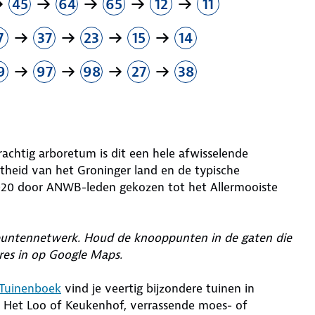
45
64
65
12
11
7
37
23
15
14
9
97
98
27
38
achtig arboretum is dit een hele afwisselende
theid van het Groninger land en de typische
2020 door ANWB-leden gekozen tot het Allermooiste
oppuntennetwerk. Houd de knooppunten in de gaten die
es in op Google Maps.
Tuinenboek
vind je veertig bijzondere tuinen in
s Het Loo of Keukenhof, verrassende moes- of