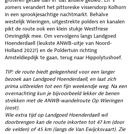
groteren getale dan in ‘dat andere gebied’. En ’s
zomers verandert het pittoreske vissersdorp Kolhorn
in een sprookjesachtige nachtmarkt. Behalve
westelijk Wieringen, uitgestrekte polders en kanalen
pikt de route ook een klein stukje Westfriese
Omringdijk mee. Om vervolgens langs Landgoed
Hoenderdaell (leukste ANWB-uitje van Noord-
Holland 2022!) en de Poldertuin richting
Amsteldiepdijk te gaan, terug naar Hippolytushoef.
TIP: de route biedt gelegenheid voor een langer
bezoek aan Landgoed Hoenderdaell, en laat zich
prima uitbreiden tot een fijn weekendje weg. Na een
overnachting kun je bijvoorbeeld lekker de benen
strekken met de ANWB-wandelroute Op Wieringen
(oost).
Wie extra tijd op Landgoed Hoenderdaell wil
doorbrengen kan de route inkorten tot 47 km (door
de velden) of 45 km (langs de Van Ewijcksvaart). Zie