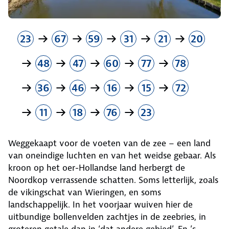
23
67
59
31
21
20
48
47
60
77
78
36
46
16
15
72
11
18
76
23
Weggekaapt voor de voeten van de zee – een land
van oneindige luchten en van het weidse gebaar. Als
kroon op het oer-Hollandse land herbergt de
Noordkop verrassende schatten. Soms letterlijk, zoals
de vikingschat van Wieringen, en soms
landschappelijk. In het voorjaar wuiven hier de
uitbundige bollenvelden zachtjes in de zeebries, in