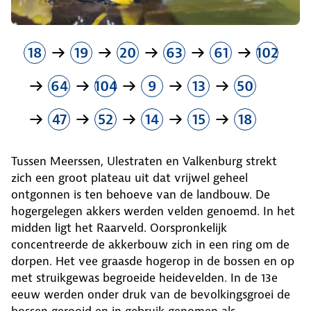
18
19
20
63
61
102
64
104
9
13
50
47
52
14
15
18
Tussen Meerssen, Ulestraten en Valkenburg strekt
zich een groot plateau uit dat vrijwel geheel
ontgonnen is ten behoeve van de landbouw. De
hogergelegen akkers werden velden genoemd. In het
midden ligt het Raarveld. Oorspronkelijk
concentreerde de akkerbouw zich in een ring om de
dorpen. Het vee graasde hogerop in de bossen en op
met struikgewas begroeide heide­velden. In de 13e
eeuw werden onder druk van de bevolkingsgroei de