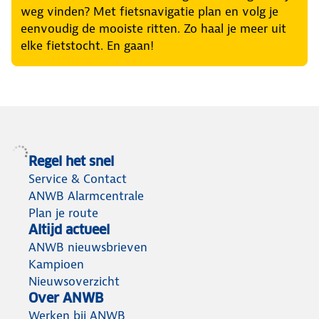
weg vinden? Met fietsnavigatie plan en volg je
eenvoudig de mooiste ritten. Zo haal je meer uit
elke fietstocht. En gaan!
Regel het snel
Service & Contact
ANWB Alarmcentrale
Plan je route
Altijd actueel
ANWB nieuwsbrieven
Kampioen
Nieuwsoverzicht
Over ANWB
Werken bij ANWB