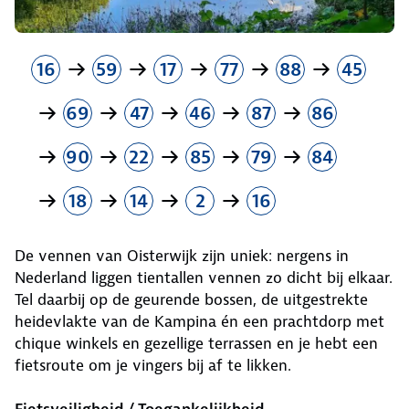
16
59
17
77
88
45
69
47
46
87
86
90
22
85
79
84
18
14
2
16
De vennen van Oisterwijk zijn uniek: nergens in
Nederland liggen tientallen vennen zo dicht bij elkaar.
Tel daarbij op de geurende bossen, de uitgestrekte
heidevlakte van de Kampina én een prachtdorp met
chique winkels en gezellige terrassen en je hebt een
fietsroute om je vingers bij af te likken.