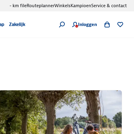
- km file
Routeplanner
Winkels
Kampioen
Service & contact
Inloggen
ap
Zakelijk