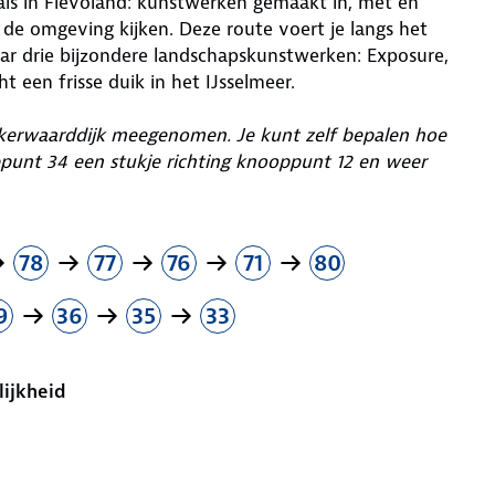
 als in Flevoland: kunstwerken gemaakt in, met en
 de omgeving kijken. Deze route voert je langs het
ar drie bijzondere landschapskunstwerken: Exposure,
een frisse duik in het IJsselmeer.
arkerwaarddijk meegenomen. Je kunt zelf bepalen hoe
ooppunt 34 een stukje richting knooppunt 12 en weer
78
77
76
71
80
9
36
35
33
lijkheid