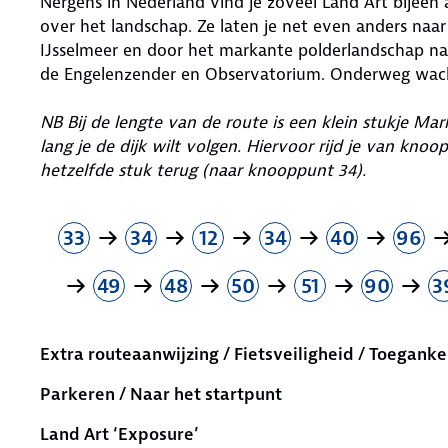
Nergens in Nederland vind je zoveel Land Art bijeen
over het landschap. Ze laten je net even anders naar
IJsselmeer en door het markante polderlandschap na
de Engelenzender en Observatorium. Onderweg wacht 
NB Bij de lengte van de route is een klein stukje M
lang je de dijk wilt volgen. Hiervoor rijd je van kn
hetzelfde stuk terug (naar knooppunt 34).
33
34
12
34
40
96
49
48
50
51
90
3
Extra routeaanwijzing / Fietsveiligheid / Toeganke
Parkeren / Naar het startpunt
Land Art ‘Exposure’