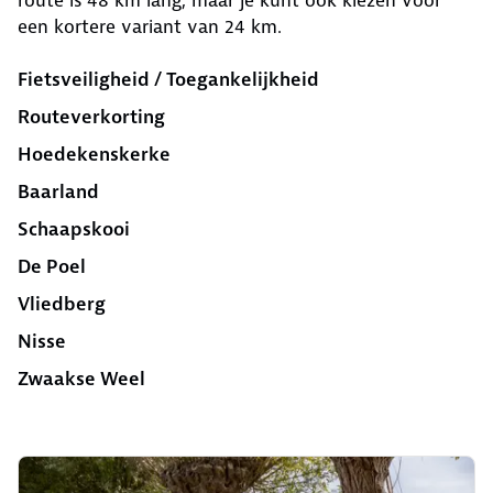
route is 48 km lang, maar je kunt ook kiezen voor
een kortere variant van 24 km.
Fietsveiligheid / Toegankelijkheid
Routeverkorting
Hoedekenskerke
Baarland
Schaapskooi
De Poel
Vliedberg
Nisse
Zwaakse Weel