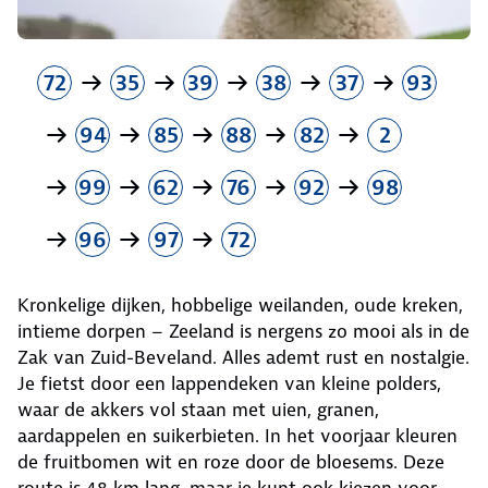
72
35
39
38
37
93
94
85
88
82
2
99
62
76
92
98
96
97
72
Kronkelige dijken, hobbelige weilanden, oude kreken,
intieme dorpen – Zeeland is nergens zo mooi als in de
Zak van Zuid-Beveland. Alles ademt rust en nostalgie.
Je fietst door een lappendeken van kleine polders,
waar de akkers vol staan met uien, granen,
aardappelen en suikerbieten. In het voorjaar kleuren
de fruitbomen wit en roze door de bloesems. Deze