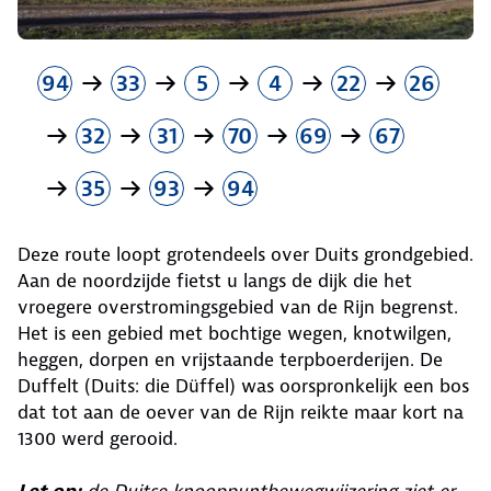
94
33
5
4
22
26
32
31
70
69
67
35
93
94
Deze route loopt grotendeels over Duits grondgebied.
Aan de noordzijde fietst u langs de dijk die het
vroegere overstromingsgebied van de Rijn begrenst.
Het is een gebied met bochtige wegen, knotwilgen,
heggen, dorpen en vrijstaande terpboerderijen. De
Duffelt (Duits: die Düffel) was oorspronkelijk een bos
dat tot aan de oever van de Rijn reikte maar kort na
1300 werd gerooid.