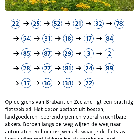
22
25
52
21
32
78
54
31
18
17
84
85
87
29
3
2
28
27
81
24
89
37
36
38
22
Op de grens van Brabant en Zeeland ligt een prachtig
fietsgebied. Het decor bestaat uit bossen,
landgoederen, boerendorpen en vooral vruchtbare
akkers. Borden langs de weg wijzen de weg naar
automaten en boerderijwinkels waar je de fietstas