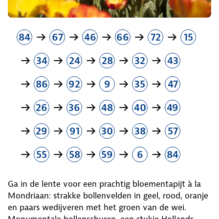
84
67
46
66
72
15
34
24
28
32
43
86
92
9
35
47
26
36
48
40
49
29
91
30
38
57
55
58
59
6
84
Ga in de lente voor een prachtig bloementapijt à la
Mondriaan: strakke bollenvelden in geel, rood, oranje
en paars wedijveren met het groen van de wei.