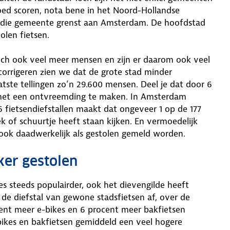
goed scoren, nota bene in het Noord-Hollandse
jl die gemeente grenst aan Amsterdam. De hoofdstad
olen fietsen.
och ook veel meer mensen en zijn er daarom ook veel
corrigeren zien we dat de grote stad minder
aatste tellingen zo’n 29.600 mensen. Deel je dat door 6
rs met een ontvreemding te maken. In Amsterdam
fietsendiefstallen maakt dat ongeveer 1 op de 177
ek of schuurtje heeft staan kijken. En vermoedelijk
n ook daadwerkelijk als gestolen gemeld worden.
ker gestolen
es steeds populairder, ook het dievengilde heeft
t de diefstal van gewone stadsfietsen af, over de
cent meer e-bikes en 6 procent meer bakfietsen
bikes en bakfietsen gemiddeld een veel hogere