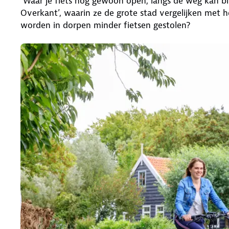
‘Waar je fiets nog gewoon open, langs de weg kan b
Overkant’, waarin ze de grote stad vergelijken met 
worden in dorpen minder fietsen gestolen?