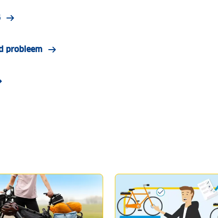
6
nd probleem