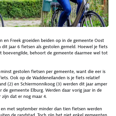
an en Freek groeiden beiden op in de gemeente Oost
dit jaar 6 fietsen als gestolen gemeld. Hoewel je fiets
r het boevengilde, behoort de gemeente daarmee wel tot
 minst gestolen fietsen per gemeente, want die eer is
iets. Ook op de Waddeneilanden is je fiets relatief
Ameland (2) en Schiermonnikoog (3) werden dit jaar amper
or de gemeente Elburg. Werden daar vorig jaar in de
r zijn dat er nog maar 4.
ot en met september minder dan tien fietsen werden
iten de randstad. Toch zijn het niet enkel gemeenten