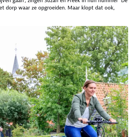
lijven gaan’, zingen Suzan en Freek in hun nummer ‘De
het dorp waar ze opgroeiden. Maar klopt dat ook,