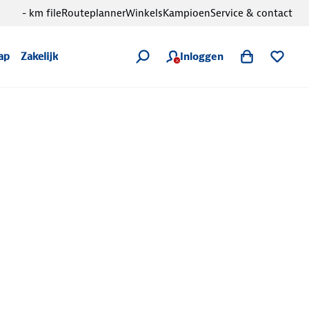
- km file
Routeplanner
Winkels
Kampioen
Service & contact
Inloggen
ap
Zakelijk