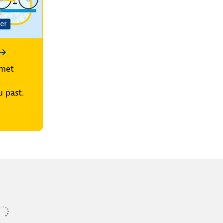
 met
u past.