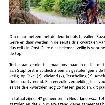
Om maar meteen met de deur in huis te vallen, Suz
Gelre en daar werden in de eerste drie kwartalen van 
dus zelfs in Oost Gelre niet helemaal veilig is voo
de top.
Toch staan ze niet helemaal bovenaan in de lijst met
aan Staphorst met slechts één als gestolen gemelde f
veilig, op Texel (7), Vlieland (2), Terschelling (2), 
fietsen ontvreemd. Een eervolle vermelding is er vo
eerste drie kwartalen nog 25 fietsen gestolen, dit jaa
In totaal zijn er 47 gemeenten in Nederland waar t
gestolen en dat zijn overwegend kleine gemeentes bu