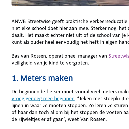
ANWB Streetwise geeft praktische verkeerseducatie o
niet elke school doet hier aan mee. Sterker nog: he
daalt. Het maakt echter niet uit of de school van je 
kunt als ouder heel eenvoudig het heft in eigen ha
Bas van Rossen, operationeel manager van
Streetwi
veiligheid van je kind te vergroten.
1. Meters maken
De beginnende fietser moet vooral veel meters make
vroeg genoeg mee beginnen
. “Teken met stoepkrijt 
lijnen in waar ze moeten stoppen. Zo leren ze sturen
of haar dan toch al om bij het stoppen de voeten aa
de zijwieltjes er af gaan”, weet Van Rossen.