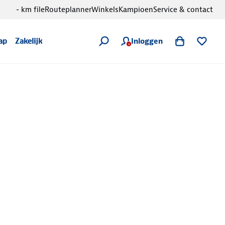
- km file
Routeplanner
Winkels
Kampioen
Service & contact
Inloggen
ap
Zakelijk