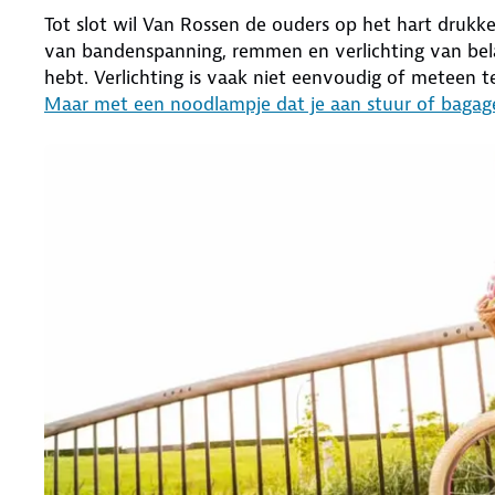
Tot slot wil Van Rossen de ouders op het hart druk
van bandenspanning, remmen en verlichting van belan
hebt. Verlichting is vaak niet eenvoudig of meteen t
Maar met een noodlampje dat je aan stuur of bagag