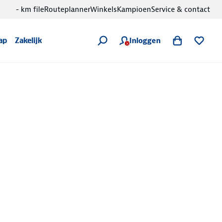
- km file
Routeplanner
Winkels
Kampioen
Service & contact
Inloggen
ap
Zakelijk