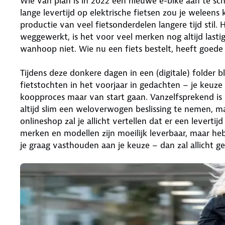
Wie van plan is in 2022 een nieuwe e-bike aan te sc
lange levertijd op elektrische fietsen zou je weleens
productie van veel fietsonderdelen langere tijd stil.
weggewerkt, is het voor veel merken nog altijd las
wanhoop niet. Wie nu een fiets bestelt, heeft goede 
Tijdens deze donkere dagen in een (digitale) folder
fietstochten in het voorjaar in gedachten – je keuze 
koopproces maar van start gaan. Vanzelfsprekend is 
altijd slim een weloverwogen beslissing te nemen, ma
onlineshop zal je allicht vertellen dat er een levertij
merken en modellen zijn moeilijk leverbaar, maar heb
je graag vasthouden aan je keuze – dan zal allicht 