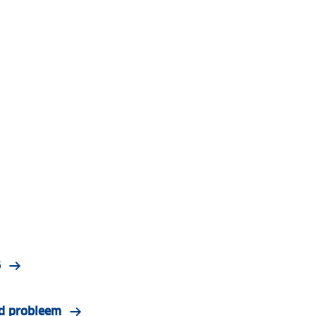
6
nd probleem