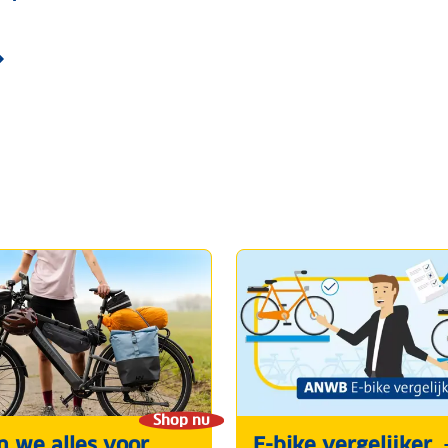
Shop nu
 we alles voor
E-bike vergelijker