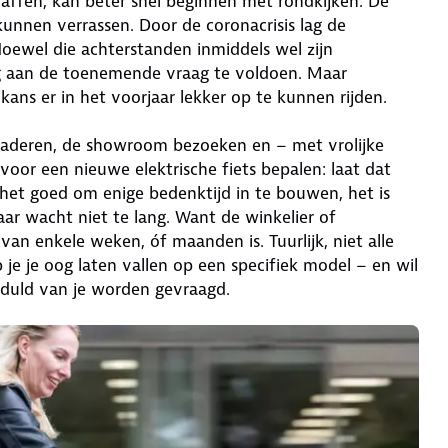
haffen, kan beter snel beginnen met rondkijken. De
 kunnen verrassen. Door de coronacrisis lag de
 Hoewel die achterstanden inmiddels wel zijn
tig aan de toenemende vraag te voldoen. Maar
kans er in het voorjaar lekker op te kunnen rijden.
 bladeren, de showroom bezoeken en – met vrolijke
voor een nieuwe elektrische fiets bepalen: laat dat
het goed om enige bedenktijd in te bouwen, het is
ar wacht niet te lang. Want de winkelier of
d van enkele weken, óf maanden is. Tuurlijk, niet alle
 je je oog laten vallen op een specifiek model – en wil
geduld van je worden gevraagd.