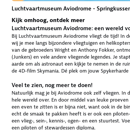
Luchtvaartmuseum Aviodrome - Springkusse
Kijk omhoog, ontdek meer
Luchtvaartmuseum Aviodrome: een wereld vol
Bij Luchtvaartmuseum Aviodrome vliegt de tijd! In de
wij je mee langs bijzondere vliegtuigen en helikopters
van de gebroeders Wright en Anthony Fokker, ontmoe
(Junkers) en vele andere vliegende legendes. Je stap
aarde om als astronaut een kijkje te nemen in de ru
de 4D-film Skymania. Dé plek om jouw Spykerharde 
Veel te zien, nog meer te doen!
Natuurlijk mag je bij Aviodrome ook zelf vliegen. In 
hele wereld over. En door middel van leuke proeven w
een even te zitten is er bijna niet, want ook in de b
echt de smaak te pakken heeft is er ook een piloten-
een vlieg-, sein-, kennis-, ogen- en een stuurtest. V
een piloten of stewardessen diploma.