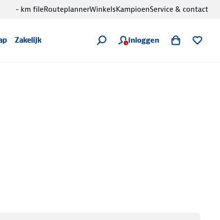
- km file
Routeplanner
Winkels
Kampioen
Service & contact
Inloggen
ap
Zakelijk