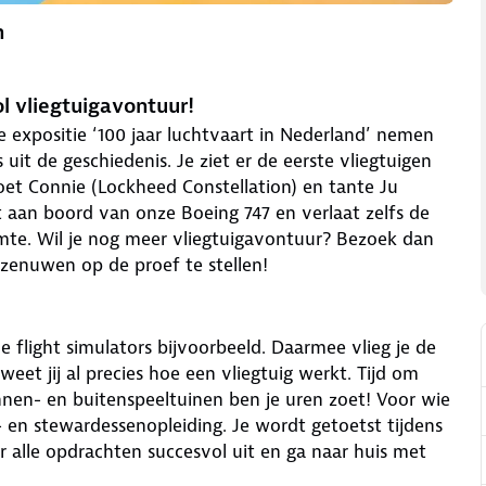
n
 vliegtuigavontuur!
 expositie ‘100 jaar luchtvaart in Nederland’ nemen
 uit de geschiedenis. Je ziet er de eerste vliegtuigen
t Connie (Lockheed Constellation) en tante Ju
t aan boord van onze Boeing 747 en verlaat zelfs de
imte. Wil je nog meer vliegtuigavontuur? Bezoek dan
zenuwen op de proef te stellen!
de flight simulators bijvoorbeeld. Daarmee vlieg je de
eet jij al precies hoe een vliegtuig werkt. Tijd om
innen- en buitenspeeltuinen ben je uren zoet! Voor wie
 en stewardessenopleiding. Je wordt getoetst tijdens
oer alle opdrachten succesvol uit en ga naar huis met