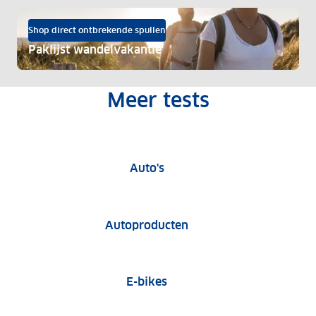
Shop direct ontbrekende spullen
Paklijst wandelvakantie
Meer tests
Auto tests
Auto's
Tests van autoproduct
Autoproducten
E-bike tests
E-bikes